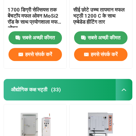
1700 डिग्री सेल्सियस तक
सीई छोटे उच्च तापमान मफल
बेंचटॉप मफल ओवन MoSi2
भट्ठी 1200 C के साथ
रॉड के साथ प्रयोगशाला मफल
एम्बेडेड हीटिंग तार
ओवन
सबसे अच्छी कीमत
सबसे अच्छी कीमत
हमसे संपर्क करें
हमसे संपर्क करें
औद्योगिक कक्ष भट्ठी
(33)