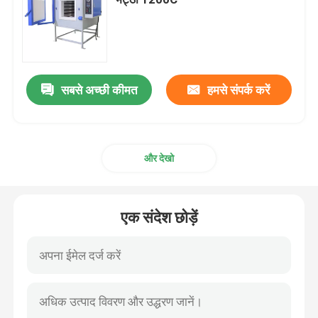
औद्योगिक कक्ष भट्ठी
नियंत्रित वातावरण भट्टी
सबसे अच्छी कीमत
हमसे संपर्क करें
बोगी चूल्हा भट्टी
और देखो
जाल बेल्ट भट्ठी
एक संदेश छोड़ें
लिफ्ट फर्नेस
गर्मी उपचार भट्ठी
हाइड्रोजन भट्ठी