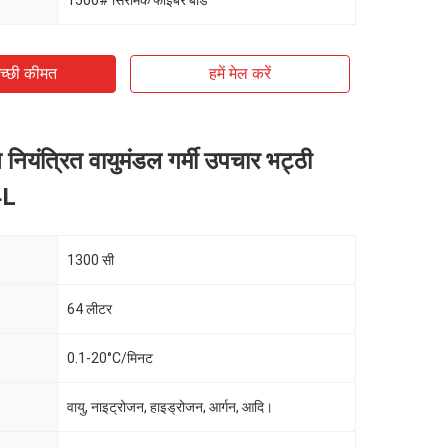
1500# सिरेमिक फाइबर बोर्ड
च्छी कीमत
हमें मेल करें
नियंत्रित वायुमंडल गर्मी उपचार भट्ठी
4L
1300 सी
64 लीटर
0.1-20°C/मिनट
वायु, नाइट्रोजन, हाइड्रोजन, आर्गन, आदि।