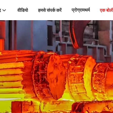
प्रोग्रामथर्म
द
वीडियो
हमसे संपर्क करें
एक बोली