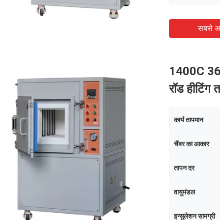
सबसे अ
1400C 36 ल
रॉड हीटिंग 
कार्य तापमान
चैंबर का आकार
तापन दर
वायुमंडल
इन्सुलेशन सामग्री