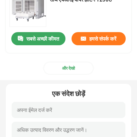
औद्योगिक कक्ष भट्ठी
नियंत्रित वातावरण भट्टी
सबसे अच्छी कीमत
हमसे संपर्क करें
बोगी चूल्हा भट्टी
और देखो
जाल बेल्ट भट्ठी
एक संदेश छोड़ें
लिफ्ट फर्नेस
गर्मी उपचार भट्ठी
हाइड्रोजन भट्ठी