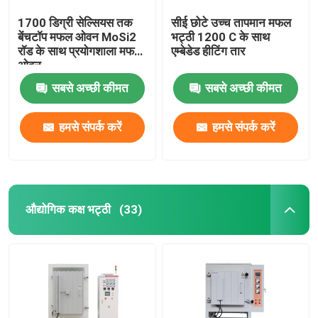
1700 डिग्री सेल्सियस तक
सीई छोटे उच्च तापमान मफल
बेंचटॉप मफल ओवन MoSi2
भट्ठी 1200 C के साथ
रॉड के साथ प्रयोगशाला मफल
एम्बेडेड हीटिंग तार
ओवन
सबसे अच्छी कीमत
सबसे अच्छी कीमत
हमसे संपर्क करें
हमसे संपर्क करें
औद्योगिक कक्ष भट्ठी
(33)